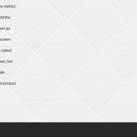
re metres.
uld the
teel go
 screen
s asked
ows, but
ate
nt product