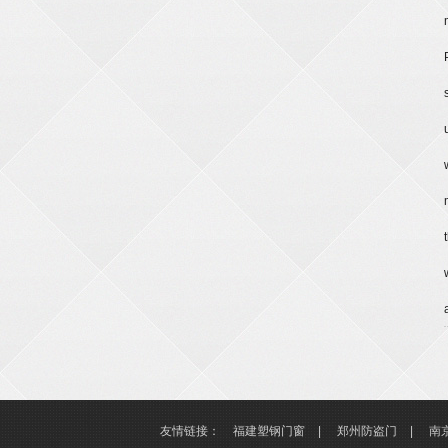
友情链接：
福建塑钢门窗
|
郑州防盗门
|
南