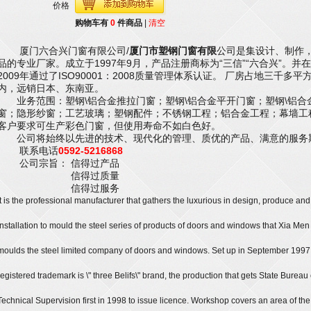
价格
购物车有
0
件商品
|
清空
厦门六合兴门窗有限公司/
厦门市塑钢门窗有限
公司是集设计、制作
品的专业厂家。成立于1997年9月，产品注册商标为“三信”“六合兴”。并
2009年通过了ISO90001：2008质量管理体系认证。 厂房占地三千
内，远销日本、东南亚。
业务范围：塑钢\铝合金推拉门窗；塑钢\铝合金平开门窗；塑钢\铝合金
窗；隐形纱窗；工艺玻璃；塑钢配件；不锈钢工程；铝合金工程；幕墙工
客户要求可生产彩色门窗，但使用寿命不如白色好。
公司将始终以先进的技术、现代化的管理、质优的产品、满意的服务
联系电话
0592-5216868
公司宗旨： 信得过产品
信得过质量
信得过服务
It is the professional manufacturer that gathers the luxurious in design, produce and
installation to mould the steel series of products of doors and windows that Xia Men 
moulds the steel limited company of doors and windows. Set up in September 1997
registered trademark is \" three Belifs\" brand, the production that gets State Bureau 
Technical Supervision first in 1998 to issue licence. Workshop covers an area of th