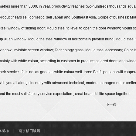
metres more than 3000, in year, productivity reaches two-hundreds thousands squa
Product nears sell domestic, sell Japan and Southeast Asia. Scope of business: Mo
steel window of sliding door; Mould steel to level to open the door window; Mould s
up Xuan window; Mould the steel window of horizontally pivoted hung; Mould steel
window; Invisible screen window; Technology glass; Mould steel accessory; Color i
mainly with white colour, according to customer to produce colored doors and wind
their service life is not as good as white colour well. three Belifs persons will cooper
with you all along sincerely with advanced technical, modern management, excelle
and the most satisfactory service expectation , creat beautiful life space together.
下一条
京楼梯
|
南京移门玻璃
|